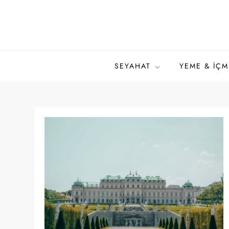
Skip
to
content
SEYAHAT
YEME & İÇM